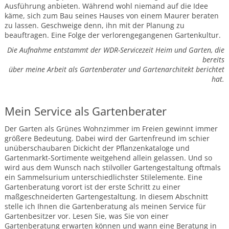
Garten
Ausführung anbieten. Während wohl niemand auf die Idee
käme, sich zum Bau seines Hauses von einem Maurer beraten
Garten
zu lassen. Geschweige denn, ihn mit der Planung zu
am
beauftragen. Eine Folge der verlorengegangenen Gartenkultur.
Hang
Die Aufnahme entstammt der WDR-Servicezeit Heim und Garten, die
Vorgärten
bereits
Moderner
über meine Arbeit als Gartenberater und Gartenarchitekt berichtet
Vorgarten
hat.
Pflegeleichter
Vorgarten
Mein Service als Gartenberater
Barrierefreier
Vorgarten
Der Garten als Grünes Wohnzimmer im Freien gewinnt immer
Pflanzen
größere Bedeutung. Dabei wird der Gartenfreund im schier
unüberschaubaren Dickicht der Pflanzenkataloge und
Gehölze
Gartenmarkt-Sortimente weitgehend allein gelassen. Und so
Hausbaum
wird aus dem Wunsch nach stilvoller Gartengestaltung oftmals
ein Sammelsurium unterschiedlichster Stilelemente. Eine
Gräser
Gartenberatung vorort ist der erste Schritt zu einer
maßgeschneiderten Gartengestaltung. In diesem Abschnitt
Gräser
für
stelle ich Ihnen die Gartenberatung als meinen Service für
den
Gartenbesitzer vor. Lesen Sie, was Sie von einer
Schatten
Gartenberatung erwarten können und wann eine Beratung in