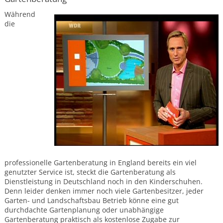
Gärten
Während
die
Kleiner
schmaler
Garten
Langer,
schmaler
Reihenhausgarten
Mittelgroße
Gärten
Pflegeleichter
Wohngarten
barrierefreier
und
altersgerechter
Garten
professionelle Gartenberatung in England bereits ein viel
Garten
genutzter Service ist, steckt die Gartenberatung als
mit
Dienstleistung in Deutschland noch in den Kinderschuhen.
Schwimmteich
Denn leider denken immer noch viele Gartenbesitzer, jeder
Große
Garten- und Landschaftsbau Betrieb könne eine gut
Gärten
durchdachte Gartenplanung oder unabhängige
Gartenberatung praktisch als kostenlose Zugabe zur
Barrierefreier