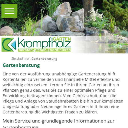
Navigation
home
überspringen
Gartenberatung
Gartenberatung
Service
Kosten
Informationen
Sie sind hier:
Gartenberatung
Leistungsprofil
Gartenberatung
Gartenplanung
Eine von der Ausführung unabhängige Garteneratung hilft
Gartenplanung
Kostenfallen zu vermeiden und finanzielle Mittel effektiv und
Service
weitsichtig einzusetzen. Lernen Sie in Ihrem Garten an Ihren
Pflanzen genau das, was Sie zu einer optimalen Pflege und
Gartenplan
Entwicklung beitragen können. Vom Gehölzschnitt über die
Pflege und Anlage von Staudenrabatten bis hin zur kompletten
Bepflanzungsplan
Umgestaltung oder Neuanlage Ihres Gartens hilft Ihnen eine
Informationen
Gartenberatung die wichtigsten Fragen zu klären.
Projekte
Mein Service und grundlegende Informationen zur
Gartenberatung
Kleine