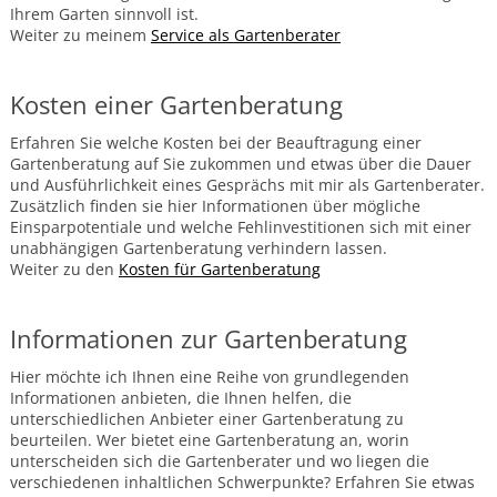
Exotische
Ihrem Garten sinnvoll ist.
Pflanzen
Weiter zu meinem
Service als Gartenberater
Bambus
Kosten einer Gartenberatung
Bananenstauden
Palmen
Erfahren Sie welche Kosten bei der Beauftragung einer
Gartenberatung auf Sie zukommen und etwas über die Dauer
Olivenbäume
und Ausführlichkeit eines Gesprächs mit mir als Gartenberater.
Verwendung
Zusätzlich finden sie hier Informationen über mögliche
Einsparpotentiale und welche Fehlinvestitionen sich mit einer
Splittbeete
unabhängigen Gartenberatung verhindern lassen.
Hecken
Weiter zu den
Kosten für Gartenberatung
Gartenpflege
Obstbaumschnitt
Informationen zur Gartenberatung
Gartengestaltung
Hier möchte ich Ihnen eine Reihe von grundlegenden
Informationen anbieten, die Ihnen helfen, die
Gartentrends
unterschiedlichen Anbieter einer Gartenberatung zu
Gartentrends
beurteilen. Wer bietet eine Gartenberatung an, worin
und
unterscheiden sich die Gartenberater und wo liegen die
Medien
verschiedenen inhaltlichen Schwerpunkte? Erfahren Sie etwas