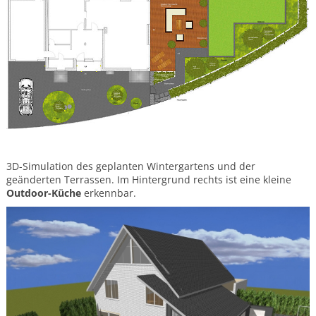
Exotische
Pflanzen
Bambus
Bananenstauden
Palmen
Olivenbäume
Verwendung
Splittbeete
3D-Simulation des geplanten Wintergartens und der
Hecken
geänderten Terrassen. Im Hintergrund rechts ist eine kleine
Gartenpflege
Outdoor-Küche
erkennbar.
Obstbaumschnitt
Gartengestaltung
Gartentrends
Gartentrends
und
Medien