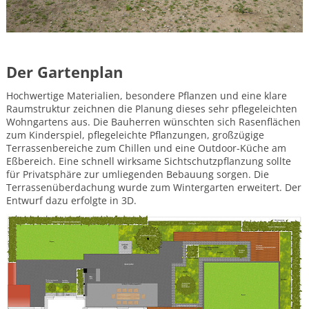
Garten
Garten
am
Hang
Vorgärten
Der Gartenplan
Moderner
Hochwertige Materialien, besondere Pflanzen und eine klare
Vorgarten
Raumstruktur zeichnen die Planung dieses sehr pflegeleichten
Pflegeleichter
Wohngartens aus. Die Bauherren wünschten sich Rasenflächen
Vorgarten
zum Kinderspiel, pflegeleichte Pflanzungen, großzügige
Terrassenbereiche zum Chillen und eine Outdoor-Küche am
Barrierefreier
Vorgarten
Eßbereich. Eine schnell wirksame Sichtschutzpflanzung sollte
für Privatsphäre zur umliegenden Bebauung sorgen. Die
Pflanzen
Terrassenüberdachung wurde zum Wintergarten erweitert. Der
Entwurf dazu erfolgte in 3D.
Gehölze
Hausbaum
Gräser
Gräser
für
den
Schatten