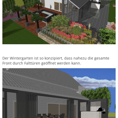
Gartenthemen
Vorgartengestaltung
Altersgerechter
Garten
Familiengarten
Lärmschutz
im
Garten
Der Wintergarten ist so konzipiert, dass nahezu die gesamte
Front durch Falttüren geöffnet werden kann.