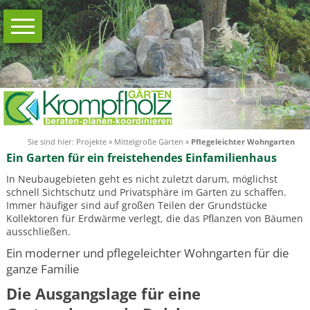
Navigation
home
überspringen
Gartenberatung
Gartenberatung
Service
Kosten
Informationen
Sie sind hier:
Projekte
»
Mittelgroße Gärten
»
Pflegeleichter Wohngarten
Leistungsprofil
Ein Garten für ein freistehendes Einfamilienhaus
Gartenplanung
In Neubaugebieten geht es nicht zuletzt darum, möglichst
Gartenplanung
schnell Sichtschutz und Privatsphäre im Garten zu schaffen.
Service
Immer häufiger sind auf großen Teilen der Grundstücke
Kollektoren für Erdwärme verlegt, die das Pflanzen von Bäumen
Gartenplan
ausschließen.
Bepflanzungsplan
Ein moderner und pflegeleichter Wohngarten für die
Informationen
ganze Familie
Projekte
Die Ausgangslage für eine
Kleine