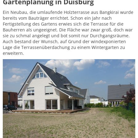
Gartenplanung in Duisburg
Gärten
Ein Neubau, die umlaufende Holzterrasse aus Bangkirai wurde
Kleiner
bereits vom Bauträger errichtet. Schon ein Jahr nach
schmaler
Fertigstellung des Gartens erwies sich die Terrasse für die
Garten
Bauherren als ungeeignet. Die Fläche war zwar groß, doch war
Langer,
sie zu schmal angelegt und bot somit nur Durchgangsräume.
schmaler
Auch bestand der Wunsch, auf Grund der windexponierten
Reihenhausgarten
Lage die Terrassenüberdachung zu einem Wintergarten zu
Mittelgroße
erweitern.
Gärten
Pflegeleichter
Wohngarten
barrierefreier
und
altersgerechter
Garten
Garten
mit
Schwimmteich
Große
Gärten
Barrierefreier